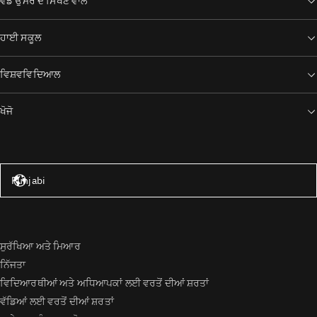
ਵੱਡੇ ਉਮਰ ਦੇ ਸਿੱਖਣ ਵਾਲੇ
ਹਾਈ ਸਕੂਲ
ਵਿਸ਼ਵਵਿਦਿਆਲ
ਖੋਜੋ
ਸੰਯੁਕਤ ਰਾਜ – ਅੰਗਰੇਜ਼ੀ
Punjabi
ਸੁਰੱਖਿਆ ਅਤੇ ਮਿਆਰ
ਨਿੱਜਤਾ
ਵਿਦਿਆਰਥੀਆਂ ਅਤੇ ਅਧਿਆਪਕਾਂ ਲਈ ਵਰਤੋਂ ਦੀਆਂ ਸ਼ਰਤਾਂ
ਵੱਡਿਆਂ ਲਈ ਵਰਤੋਂ ਦੀਆਂ ਸ਼ਰਤਾਂ