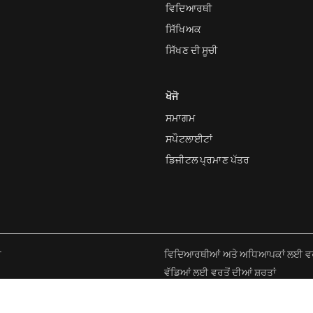
ਵਿਦਿਆਰਥੀ
ਸਿੱਖਿਅਕ
ਸਿੱਖਣ ਦੀ ਸੂਚੀ
ਖੋਜੋ
ਸਮਾਗਮ
ਸਪੌਟਲਾਈਟਾਂ
ਡਿਜੀਟਲ ਪ੍ਰਮਾਣ ਪੱਤਰ
ਰ
ਵਿਦਿਆਰਥੀਆਂ ਅਤੇ ਅਧਿਆਪਕਾਂ ਲਈ ਵਰਤੋ
ਵੱਡਿਆਂ ਲਈ ਵਰਤੋਂ ਦੀਆਂ ਸ਼ਰਤਾਂ