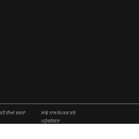
ਂ ਦੀਆਂ ਸ਼ਰਤਾਂ
ਸਾਡੇ ਨਾਲ ਸੰਪਰਕ ਕਰੋ
ਪਹੁੰਚਯੋਗਤਾ