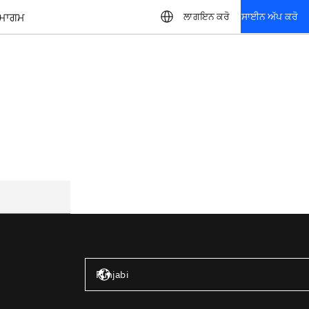
ਮਾਗਮ
ਲਾਗਇਨ ਕਰੋ
ਸਾਈਨ ਅੱਪ ਕਰੋ
ਸੰਯੁਕਤ ਰਾਜ – ਅੰਗਰੇਜ਼ੀ
Punjabi