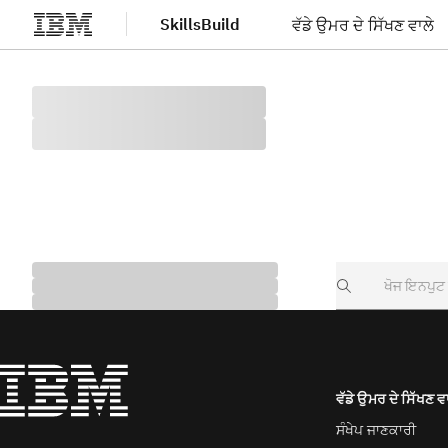
SkillsBuild
ਵੱਡੇ ਉਮਰ ਦੇ ਸਿੱਖਣ ਵਾਲੇ
ਮੁੱਖ ਸਮੱਗਰੀ 'ਤੇ ਜਾਓ
Search
ਵੱਡੇ ਉਮਰ ਦੇ ਸਿੱਖਣ ਵ
ਸੰਖੇਪ ਜਾਣਕਾਰੀ