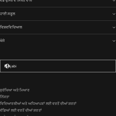
ਵੱਡੇ ਉਮਰ ਦੇ ਸਿੱਖਣ ਵਾਲੇ
ਹਾਈ ਸਕੂਲ
ਵਿਸ਼ਵਵਿਦਿਆਲ
ਖੋਜੋ
ਸੰਯੁਕਤ ਰਾਜ – ਅੰਗਰੇਜ਼ੀ
Punjabi
ਸੁਰੱਖਿਆ ਅਤੇ ਮਿਆਰ
ਨਿੱਜਤਾ
ਵਿਦਿਆਰਥੀਆਂ ਅਤੇ ਅਧਿਆਪਕਾਂ ਲਈ ਵਰਤੋਂ ਦੀਆਂ ਸ਼ਰਤਾਂ
ਵੱਡਿਆਂ ਲਈ ਵਰਤੋਂ ਦੀਆਂ ਸ਼ਰਤਾਂ