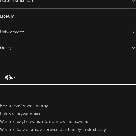
Dorośli słuchacze
Liceum
Uniwersytet
Odkryj
Stany Zjednoczone – angielski
Polski
Bezpieczeństwo i normy
Polityka prywatności
Warunki użytkowania dla uczniów i nauczycieli
Warunki korzystania z serwisu dla dorosłych słuchaczy