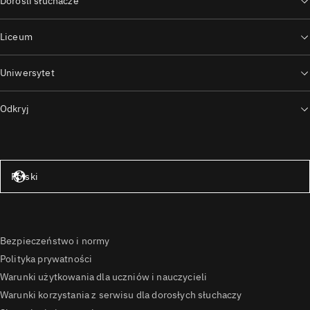
Dorośli słuchacze
Liceum
Uniwersytet
Odkryj
Stany Zjednoczone – angielski
Polski
Bezpieczeństwo i normy
Polityka prywatności
Warunki użytkowania dla uczniów i nauczycieli
Warunki korzystania z serwisu dla dorosłych słuchaczy