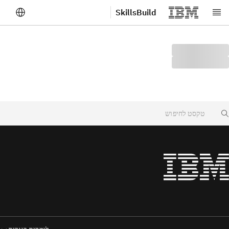
SkillsBuild
לג לתוכן הראשי
Searc