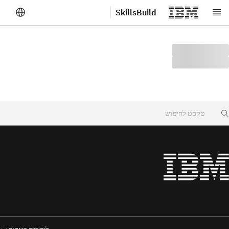
SkillsBuild
לג לתוכן הראשי
Searc