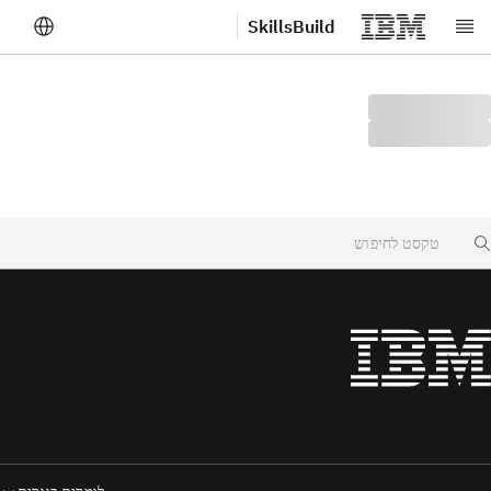
SkillsBuild
לג לתוכן הראשי
Searc