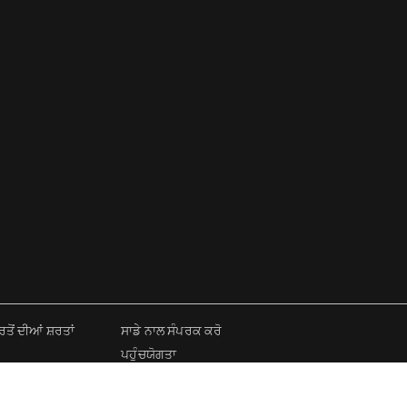
ਂ ਦੀਆਂ ਸ਼ਰਤਾਂ
ਸਾਡੇ ਨਾਲ ਸੰਪਰਕ ਕਰੋ
ਪਹੁੰਚਯੋਗਤਾ