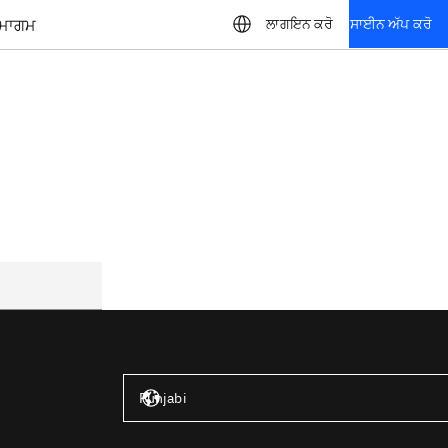
ਮਾਗਮ
ਲਾਗਇਨ ਕਰੋ
ਸਾਈਨ ਅੱਪ ਕਰੋ
ਸੰਯੁਕਤ ਰਾਜ – ਅੰਗਰੇਜ਼ੀ
Punjabi