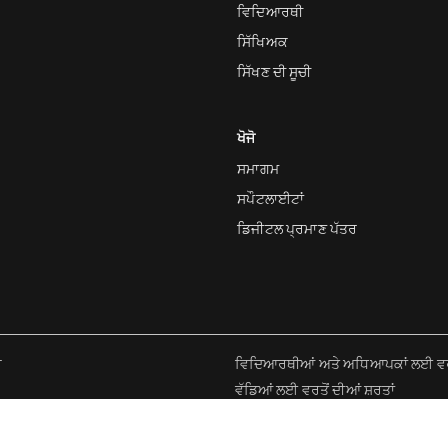
ਵਿਦਿਆਰਥੀ
ਸਿੱਖਿਅਕ
ਸਿੱਖਣ ਦੀ ਸੂਚੀ
ਖੋਜੋ
ਸਮਾਗਮ
ਸਪੌਟਲਾਈਟਾਂ
ਡਿਜੀਟਲ ਪ੍ਰਮਾਣ ਪੱਤਰ
ਰ
ਵਿਦਿਆਰਥੀਆਂ ਅਤੇ ਅਧਿਆਪਕਾਂ ਲਈ ਵਰਤੋ
ਵੱਡਿਆਂ ਲਈ ਵਰਤੋਂ ਦੀਆਂ ਸ਼ਰਤਾਂ