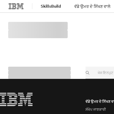
SkillsBuild
ਵੱਡੇ ਉਮਰ ਦੇ ਸਿੱਖਣ ਵਾਲੇ
ਮੁੱਖ ਸਮੱਗਰੀ 'ਤੇ ਜਾਓ
Search
ਵੱਡੇ ਉਮਰ ਦੇ ਸਿੱਖਣ ਵ
ਸੰਖੇਪ ਜਾਣਕਾਰੀ