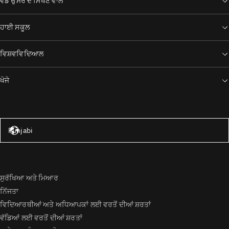
ਵੱਡੇ ਉਮਰ ਦੇ ਸਿੱਖਣ ਵਾਲੇ
ਹਾਈ ਸਕੂਲ
ਵਿਸ਼ਵਵਿਦਿਆਲ
ਖੋਜੋ
ਸੰਯੁਕਤ ਰਾਜ – ਅੰਗਰੇਜ਼ੀ
Punjabi
ਸੁਰੱਖਿਆ ਅਤੇ ਮਿਆਰ
ਨਿੱਜਤਾ
ਵਿਦਿਆਰਥੀਆਂ ਅਤੇ ਅਧਿਆਪਕਾਂ ਲਈ ਵਰਤੋਂ ਦੀਆਂ ਸ਼ਰਤਾਂ
ਵੱਡਿਆਂ ਲਈ ਵਰਤੋਂ ਦੀਆਂ ਸ਼ਰਤਾਂ