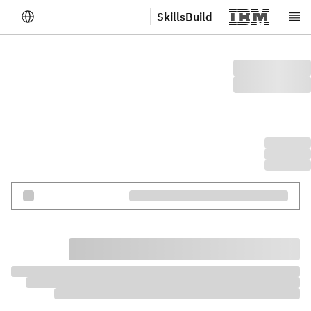
SkillsBuild
לג לתוכן הראשי