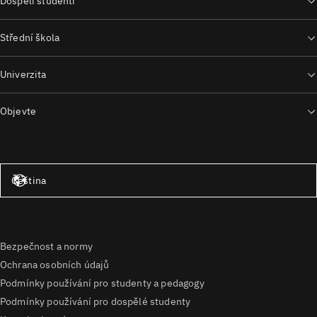
Dospělí studenti
Střední škola
Univerzita
Objevte
Spojené státy – angličtina
Čeština
Bezpečnost a normy
Ochrana osobních údajů
Podmínky používání pro studenty a pedagogy
Podmínky používání pro dospělé studenty