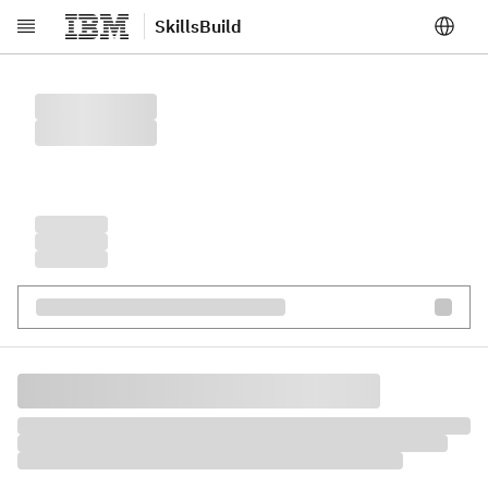
SkillsBuild
跳转至主要内容