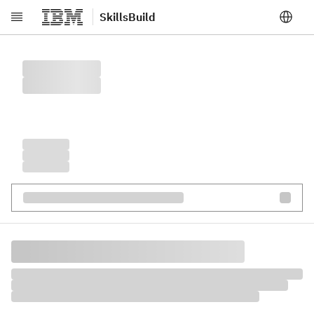
SkillsBuild
跳转至主要内容