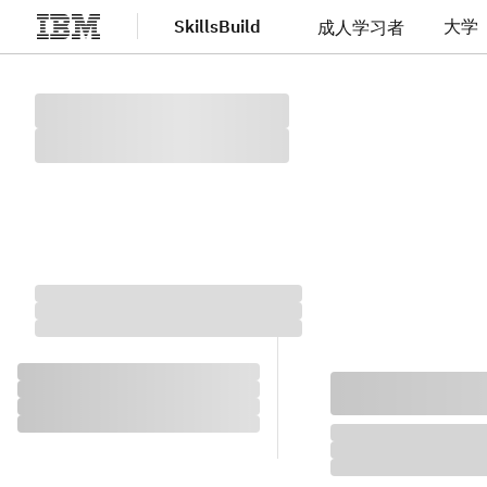
SkillsBuild
大学
成人学习者
跳转至主要内容