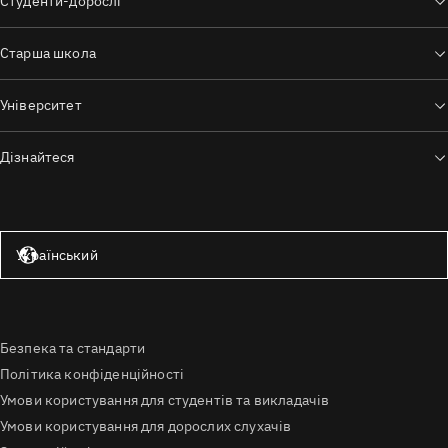
Студенти-дорослі
Старша школа
Університет
Дізнайтеся
Сполучені Штати — англійська мова
Український
Безпека та стандарти
Політика конфіденційності
Умови користування для студентів та викладачів
Умови користування для дорослих слухачів