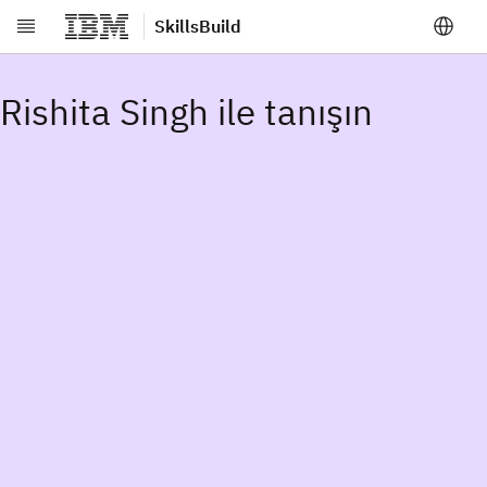
SkillsBuild
Ana içeriğe atla
Rishita Singh ile tanışın