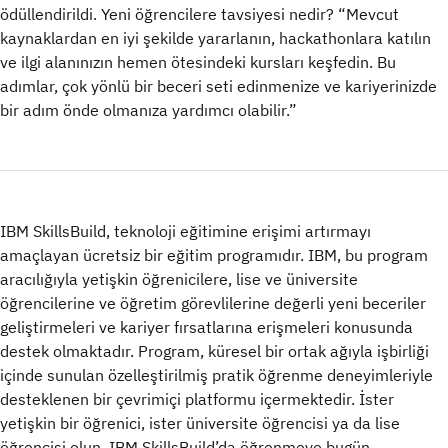
ödüllendirildi. Yeni öğrencilere tavsiyesi nedir? “Mevcut
kaynaklardan en iyi şekilde yararlanın, hackathonlara katılın
ve ilgi alanınızın hemen ötesindeki kursları keşfedin. Bu
adımlar, çok yönlü bir beceri seti edinmenize ve kariyerinizde
bir adım önde olmanıza yardımcı olabilir.”
IBM SkillsBuild, teknoloji eğitimine erişimi artırmayı
amaçlayan ücretsiz bir eğitim programıdır. IBM, bu program
aracılığıyla yetişkin öğrenicilere, lise ve üniversite
öğrencilerine ve öğretim görevlilerine değerli yeni beceriler
geliştirmeleri ve kariyer fırsatlarına erişmeleri konusunda
destek olmaktadır. Program, küresel bir ortak ağıyla işbirliği
içinde sunulan özelleştirilmiş pratik öğrenme deneyimleriyle
desteklenen bir çevrimiçi platformu içermektedir. İster
yetişkin bir öğrenici, ister üniversite öğrencisi ya da lise
öğrencisi olun, IBM SkillsBuild’da öğrenmeye bugün