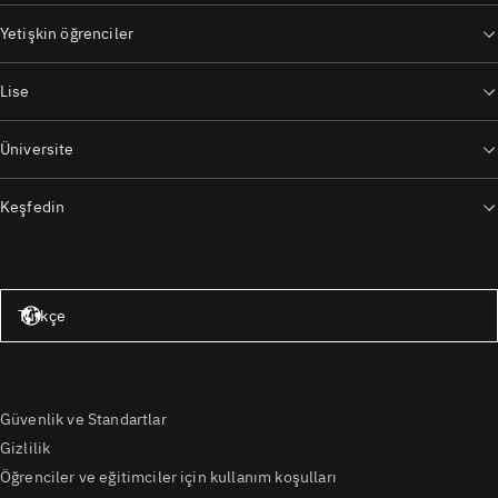
Yetişkin öğrenciler
Lise
Üniversite
Keşfedin
Amerika Birleşik Devletleri – İngilizce
Türkçe
Güvenlik ve Standartlar
Gizlilik
Öğrenciler ve eğitimciler için kullanım koşulları