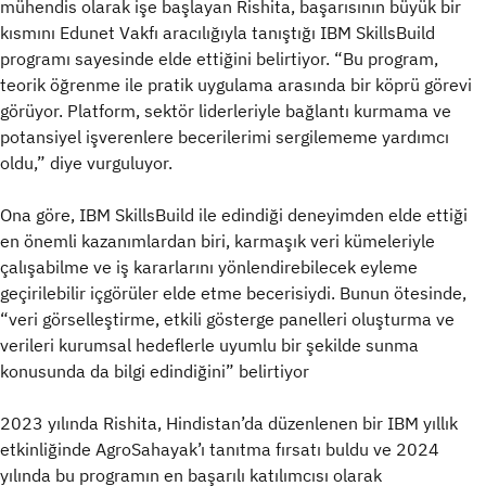
mühendis olarak işe başlayan Rishita, başarısının büyük bir
kısmını Edunet Vakfı aracılığıyla tanıştığı IBM SkillsBuild
programı sayesinde elde ettiğini belirtiyor. “Bu program,
teorik öğrenme ile pratik uygulama arasında bir köprü görevi
görüyor. Platform, sektör liderleriyle bağlantı kurmama ve
potansiyel işverenlere becerilerimi sergilememe yardımcı
oldu,” diye vurguluyor.
Ona göre, IBM SkillsBuild ile edindiği deneyimden elde ettiği
en önemli kazanımlardan biri, karmaşık veri kümeleriyle
çalışabilme ve iş kararlarını yönlendirebilecek eyleme
geçirilebilir içgörüler elde etme becerisiydi. Bunun ötesinde,
“veri görselleştirme, etkili gösterge panelleri oluşturma ve
verileri kurumsal hedeflerle uyumlu bir şekilde sunma
konusunda da bilgi edindiğini” belirtiyor
2023 yılında Rishita, Hindistan’da düzenlenen bir IBM yıllık
etkinliğinde AgroSahayak’ı tanıtma fırsatı buldu ve 2024
yılında bu programın en başarılı katılımcısı olarak