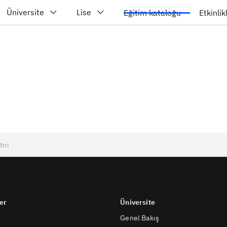
Üniversite
Lise
Eğitim kataloğu
Etkinlik
er
Üniversite
Genel Bakış