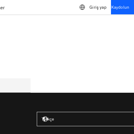
ler
Giriş yap
Kaydolun
Amerika Birleşik Devletleri – İngilizce
Türkçe