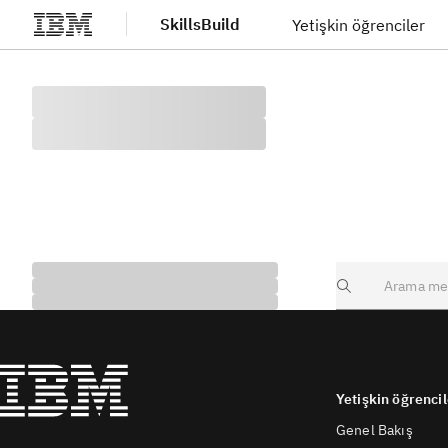
SkillsBuild
Yetişkin öğrenciler
Ana içeriğe atla
Search
Yetişkin öğrencil
Genel Bakış