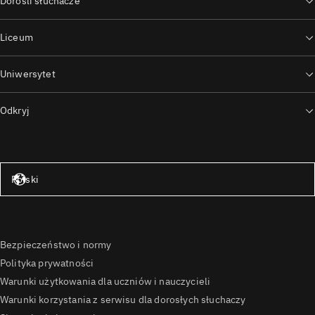
Dorośli słuchacze
Liceum
Uniwersytet
Odkryj
Stany Zjednoczone – angielski
Polski
Bezpieczeństwo i normy
Polityka prywatności
Warunki użytkowania dla uczniów i nauczycieli
Warunki korzystania z serwisu dla dorosłych słuchaczy