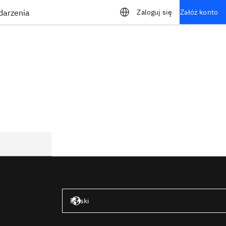
darzenia
Zaloguj się
Załóż konto
Stany Zjednoczone – angielski
Polski