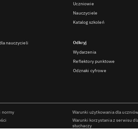
Uczniowie
Nauczyciele
Katalog szkoleń
Odkryj
la nauczycieli
Wydarzenia
Reflektory punktowe
Odznaki cyfrowe
i normy
Warunki użytkowania dla uczniów 
ości
Warunki korzystania z serwisu dl
słuchaczy