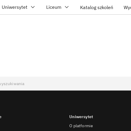
Uniwersytet
Liceum
Katalog szkoleń
Wy
e
Uniwersytet
O platformie