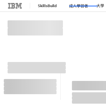
SkillsBuild
大學
成人學習者
跳至主要內容