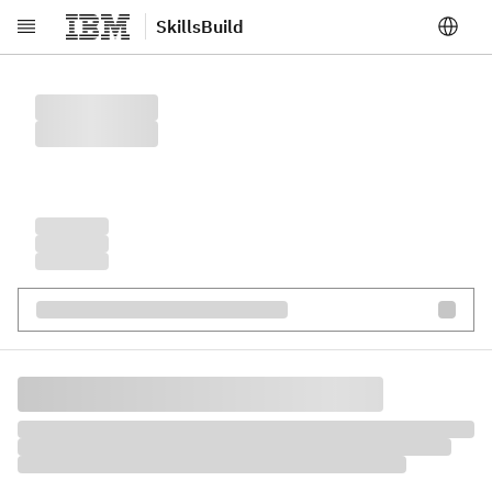
SkillsBuild
跳至主要內容