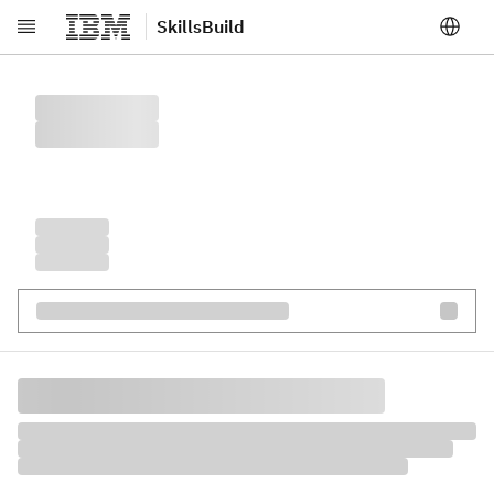
SkillsBuild
跳至主要內容