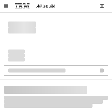
SkillsBuild
跳至主要內容