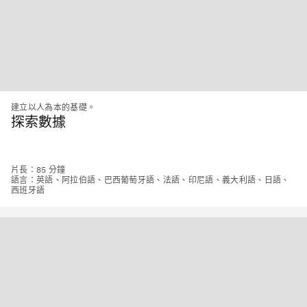
建立以人為本的基礎。
探索數據
片長：85 分鐘
語言：英語、阿拉伯語、巴西葡萄牙語、法語、印尼語、義大利語、日語、
西班牙語