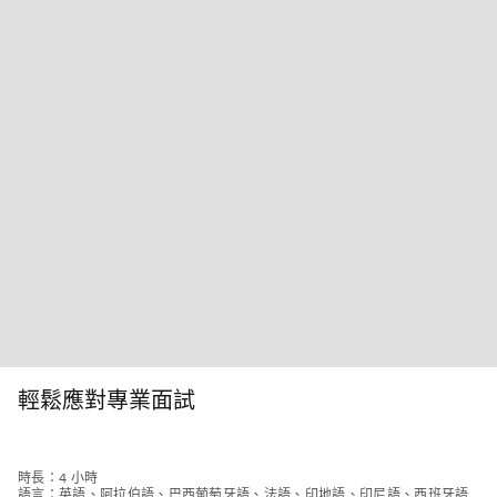
輕鬆應對專業面試
時長：4 小時
語言：英語、阿拉伯語、巴西葡萄牙語、法語、印地語、印尼語、西班牙語