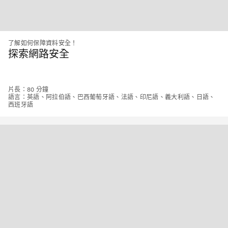
了解如何保障資料安全！
探索網路安全
片長：80 分鐘
語言：英語、阿拉伯語、巴西葡萄牙語、法語、印尼語、義大利語、日語、
西班牙語