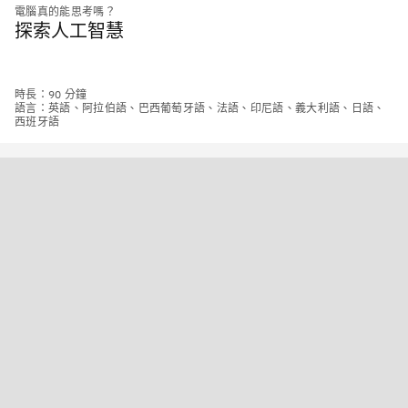
電腦真的能思考嗎？
探索人工智慧
時長：90 分鐘
語言：英語、阿拉伯語、巴西葡萄牙語、法語、印尼語、義大利語、日語、
西班牙語