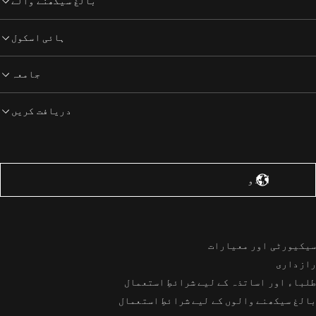
بالغ سیکھنے والے
ہائی اسکول
جامعہ
دریافت کریں
یاستہائے متحدہ – انگریزی
اُردُو‎
سیکیورٹی اور معیارات
رازداری
طلباء اور اساتذہ کے لیے شرائطِ استعمال
بالغ سیکھنے والوں کے لیے شرائطِ استعمال