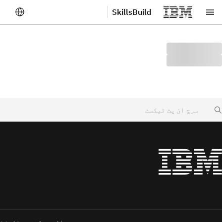
SkillsBuild
صلی مواد پر جائیں
Searc