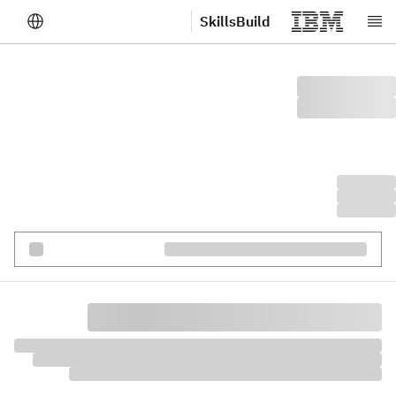
SkillsBuild
صلی مواد پر جائیں