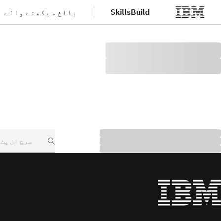
SkillsBuild
بالغ سیکھنے والے
صلی مواد پر جائیں
Search