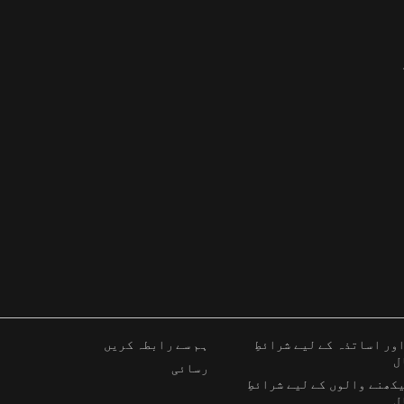
ور اساتذہ کے لیے شرائطِ
ہم سے رابطہ کریں
ل
رسائی
کھنے والوں کے لیے شرائطِ
ل