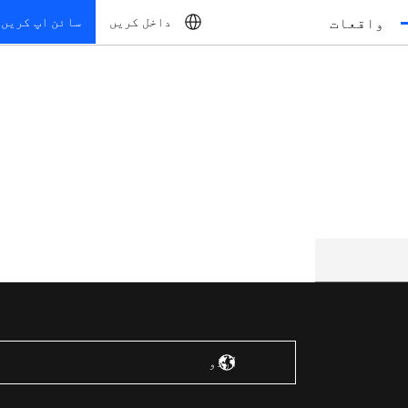
واقعات
داخل کریں
سائن اپ کریں
ریاستہائے متحدہ – انگریزی
اُردُو‎