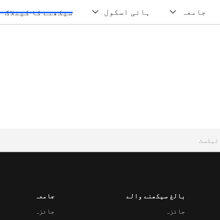
جامعہ
ہائی اسکول
سیکھنے کا کیٹلاگ
بالغ سیکھنے والے
جامعہ
جائزہ
جائزہ