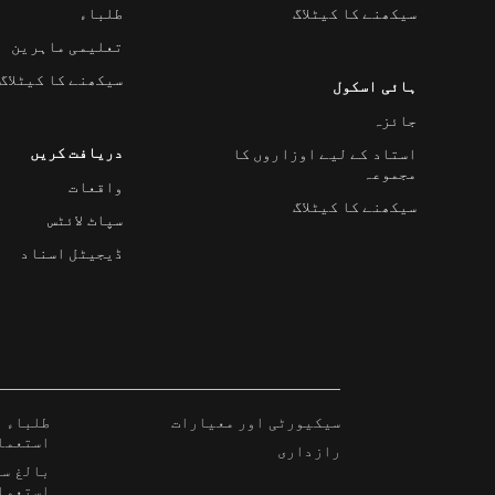
سیکھنے کا کیٹلاگ
طلباء
تعلیمی ماہرین
سیکھنے کا کیٹلاگ
ہائی اسکول
جائزہ
دریافت کریں
استاد کے لیے اوزاروں کا
مجموعہ
واقعات
سیکھنے کا کیٹلاگ
سپاٹ لائٹس
ڈیجیٹل اسناد
سیکیورٹی اور معیارات
طلباء ا
استعما
رازداری
بالغ سی
استعما