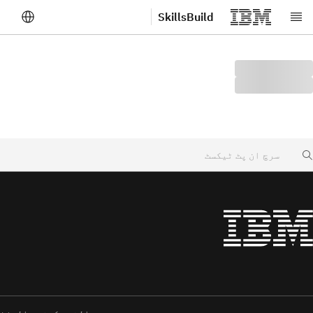
SkillsBuild
صلی مواد پر جائیں
Searc