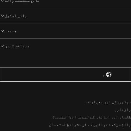
بالغ سیکھنے والے
ہائی اسکول
جامعہ
دریافت کریں
یاستہائے متحدہ – انگریزی
اُردُو‎
سیکیورٹی اور معیارات
رازداری
طلباء اور اساتذہ کے لیے شرائطِ استعمال
بالغ سیکھنے والوں کے لیے شرائطِ استعمال