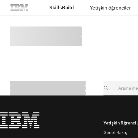
SkillsBuild
Yetişkin öğrenciler
Ana içeriğe atla
Search
Yetişkin öğrencil
Genel Bakış