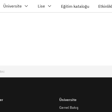
Üniversite
Lise
Eğitim kataloğu
Etkinlik
er
Üniversite
Genel Bakış