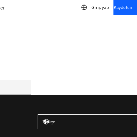
ler
Giriş yap
Kaydolun
Amerika Birleşik Devletleri – İngilizce
Türkçe