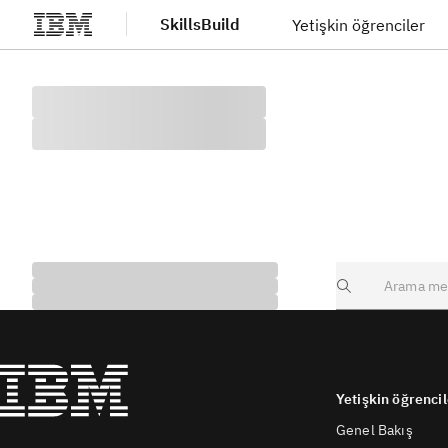
SkillsBuild
Yetişkin öğrenciler
Ana içeriğe atla
Search
Yetişkin öğrencil
Genel Bakış