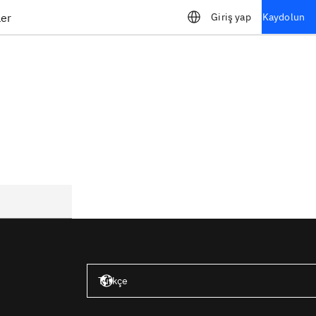
ler
Giriş yap
Kaydolun
Amerika Birleşik Devletleri – İngilizce
Türkçe