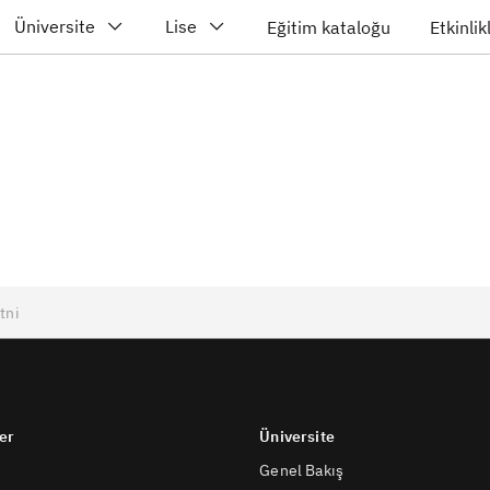
Üniversite
Lise
Eğitim kataloğu
Etkinlik
er
Üniversite
Genel Bakış