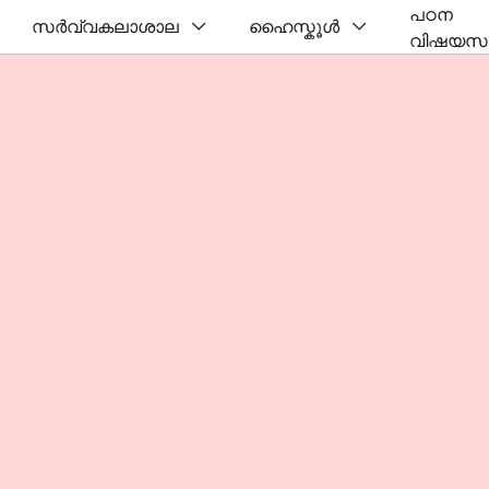
പഠന
സർവ്വകലാശാല
ഹൈസ്കൂൾ
വിഷയസ