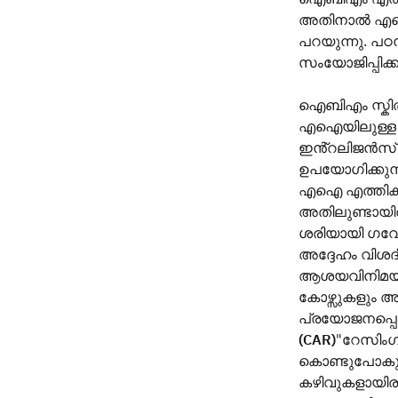
അതിനാൽ എഐയി
പറയുന്നു. പഠ
സംയോജിപ്പിക്
ഐബിഎം സ്കിൽ
എഐയിലുള്ള കാ
ഇൻ്റലിജൻസ് 
ഉപയോഗിക്കുന്
എഐ എത്തിക്സ്
അതിലുണ്ടായിരുന
ശരിയായി ഗവേ
അദ്ദേഹം വിശദ
ആശയവിനിമയം 
കോഴ്സുകളും 
പ്രയോജനപ്പെട
(CAR)
"റേസിംഗ്
കൊണ്ടുപോകുന്
കഴിവുകളായിര