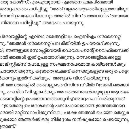
െ ഒരു കോഴ്‌സ്, എഐയുമായി എങ്ങനെ ഫലപ്രദമായി
അദ്ദേഹത്തെ പഠിപ്പിച്ചു. "അത് വളരെ ആഴത്തിലുള്ളതായിരുന്
ശരിയായി ഉപയോഗിക്കാനും അതിൽ നിന്ന് പരമാവധി പ്രയോജ
ങ്ങളെ പഠിപ്പിച്ചു," അദ്ദേഹം പറയുന്നു.
പ്രോജക്റ്റിന്റെ എല്ലാ വശങ്ങളിലും ഐബിഎം ഗ്രാനൈറ്റ്
നു. "ഞങ്ങൾ ഗ്രാനൈറ്റ് പല രീതിയിൽ ഉപയോഗിക്കുന്നു.
ി, ഞങ്ങളുടെ സോഫ്റ്റ്‌വെയർ ഡെവലപ്‌മെന്റ് ലൈഫ്‌സൈക്ക
ി ഞങ്ങൾ ഇത് ഉപയോഗിക്കുന്നു, മത്സരങ്ങളിലേക്കുള്ള
ജിസ്റ്റിക്സ് പോലുള്ള സംഘടനാപരമായ കാര്യങ്ങൾക്കും
യോഗിക്കുന്നു, കൂടാതെ ചെലവ് കണക്കുകളുടെ ഒരു പെട്ടെന്
നും ഇതിന് കഴിയും," അദ്ദേഹം വിശദീകരിക്കുന്നു.
 മത്സരങ്ങളിൽ ഞങ്ങളുടെ ബിസിനസ് ടീമിന് വേണ്ടി ഞങ്ങ
നു, ഫണ്ടിംഗ് പിച്ചുകൾക്കും അവതരണങ്ങൾക്കുമുള്ള ആശയ
ൈറ്റിന്റെ ഉപയോഗത്തെക്കുറിച്ച് അദ്ദേഹം വിവരിക്കുന്നത്
 "ഇതൊരു ഉപദേശകന്റെ പങ്ക് പോലെയാണ്. ഇത് ഞങ്ങളെ
ായി മാറ്റിസ്ഥാപിക്കുന്നില്ല, പക്ഷേ ഞങ്ങൾ ചെയ്ത തെറ്റ
ക്കുകയോ ഞങ്ങൾക്ക് ഒരു നിർദ്ദേശം നൽകുകയോ ചെയ്യുന്നു
്ടതാണ്."