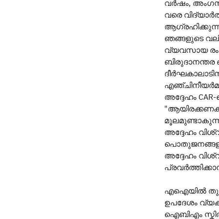
വർഷം, അംഗസംഖ
വരെ വിദ്യാർത
ആഗ്രഹിക്കുന്
ഞങ്ങളുടെ വലി
വ്യവസായ രംഗ
ബിരുദാനന്തര 
ദീർഘകാലാടിസ
എഞ്ചിനീയർമാ
അദ്ദേഹം CAR
"ആയിരക്കണക്
മൂലമുണ്ടാകുന
അദ്ദേഹം വിശ്
പൊതുജനങ്ങളു
അദ്ദേഹം വിശ്
പ്രവർത്തിക്
എഐയിൽ തുടക്ക
ഉപദേശം വ്യക്
ഐബിഎം സ്കിൽസ