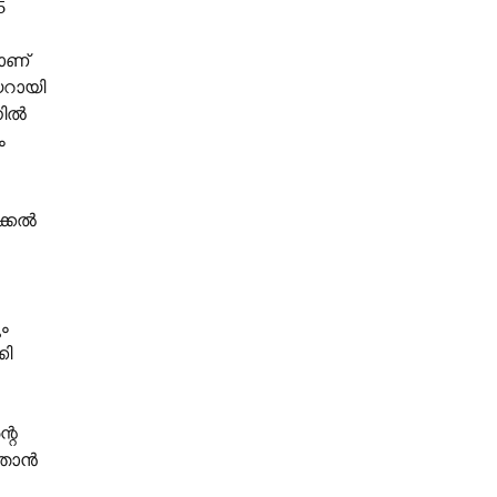
5
ാണ്
യറായി
നിൽ
ം
ക്കൽ
ം
കി
റെ
 ഞാൻ