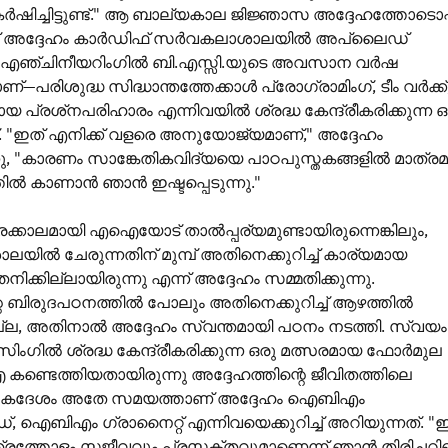
ഷിച്ചിട്ടുണ്ട്." ആ ബാല്യകാല ജിജ്ഞാസ അദ്ദേഹത്തോടൊപ്
ന്ന് അദ്ദേഹം കാർഡിഫ് സർവകലാശാലയിൽ അപ്ലൈഡ്
യർ എഞ്ചിനീയറിംഗിൽ ബി.എസ്സി.യുടെ അവസാന വർഷ
ണ്—പരിശുദ്ധ സിദ്ധാന്തത്തേക്കാൾ പ്രോഗ്രാമിംഗ്, ടീം വർക്ക്
പ്രശ്‌നപരിഹാരം എന്നിവയിൽ ശ്രദ്ധ കേന്ദ്രീകരിക്കുന്ന ഒ
. "ഇത് എനിക്ക് വളരെ അനുയോജ്യമാണ്," അദ്ദേഹം
കുന്നു, "കാരണം സാങ്കേതികവിദ്യയെ പാഠപുസ്തകങ്ങളിൽ മാത്രമ
ിൽ കാണാൻ ഞാൻ ഇഷ്ടപ്പെടുന്നു."
്കാലമായി എഐയോട് താൽപ്പര്യമുണ്ടായിരുന്നെങ്കിലും,
ിൽ ചേരുന്നതിന് മുമ്പ് അതിനെക്കുറിച്ച് കാര്യമായ
ിക്കില്ലായിരുന്നു എന്ന് അദ്ദേഹം സമ്മതിക്കുന്നു.
റെ ബിരുദപഠനത്തിൽ പോലും അതിനെക്കുറിച്ച് ആഴത്തിൽ
ന്നില്ല, അതിനാൽ അദ്ദേഹം സ്വന്തമായി പഠനം നടത്തി. സ്വയം
സിംഗിൽ ശ്രദ്ധ കേന്ദ്രീകരിക്കുന്ന ഒരു മത്സരമായ ഫോർമുല
ഐ കണ്ടെത്തിയതായിരുന്നു അദ്ദേഹത്തിന്റെ ജീവിതത്തിലെ
. ഏകദേശം അതേ സമയത്താണ് അദ്ദേഹം ഐബിഎം
 ഐബിഎം ഗ്രാനൈറ്റ് എന്നിവയെക്കുറിച്ച് അറിയുന്നത്. "ഇന
്തോളം സജീവവും പ്രസക്തവുമാണെന്ന് ഞാൻ തിരിച്ചറിഞ