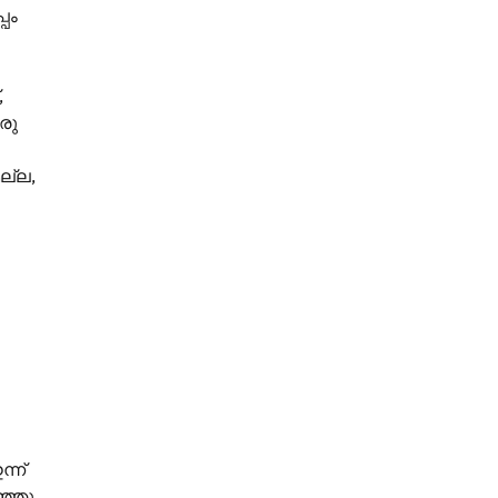
പം
,
രു
ല്ല,
്ന്
്ഞു,