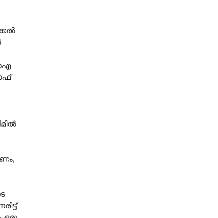
ക്കൽ
ൾ
 എഐ
ഓഫ്
ീമിൽ
രണം,
ടെ
ട്ട്
ം ഒരു