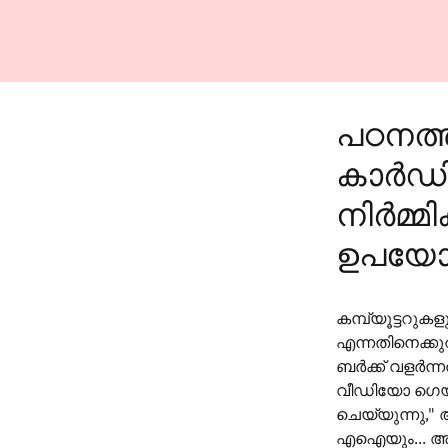
പഠനത്ത
കാർഡി
നിർമ്മ
ഉപയോഗി
കമ്പ്യൂട്ടറുക
എന്നതിനെക്ക
ബർക്ക് വളർന്
വീഡിയോ ഗെയി
ചെയ്യുന്നു," 
എഐയും... അവ