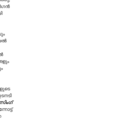
ോർഗൻ
ി
ും
്യൽ
ാൽ
ങളും
ും
"
ളുടെ
ഉടനടി
സിംഗ്
നോട്ട്
ന