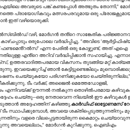
ലെ അവരുടെ പങ്ക് കണ്ടപ്പോൾ അത്ഭുതം തോന്നി," മ
നത്തെ പ്രായോഗികവും മത്സരപരവുമായ ഒരു പ്രോജക്റ്റുമായ
കാൻ ഇത് വഴിയൊരുക്കി.
സ്ബിൽഡ് വഴി, മോർഗൻ തൻ്റെ സാങ്കേതിക പരിജ്ഞാനവ
ഴ്ചപ്പാടും ഒരുപോലെ വർദ്ധിപ്പിച്ചു. "അവിടെ 'ആർട്ടിഫിഷ
ഫണ്ടമെൻ്റൽസ്' എന്ന പേരിൽ ഒരു കോഴ്സുണ്ട്, അത് എഐ
നതിലുള്ള എൻ്റെ അറിവ് വർദ്ധിപ്പിക്കാൻ സഹായിച്ചു. എന്ന
, ഉത്തരവാദിത്തപരമായ വികസനം തുടങ്ങിയ മറ്റ് കാര്യങ്
്നു. ഇവയെക്കുറിച്ച് ഞാൻ കേട്ടിട്ടുണ്ടെങ്കിലും മുമ്പൊരിക്കല
ഷണം ചെയ്യുകയോ പരിഗണിക്കുകയോ ചെയ്തിരുന്നില്ല,
ീകരിക്കുന്നു. ടീം വർക്ക്, അജൈൽ മെത്തേഡോളജി,
എന്നിവയ്ക്ക് ഊന്നൽ നൽകുന്ന തൊഴിൽപരമായ കഴിവുക
അദ്ദേഹം ചെയ്തു—ഒരു നേതാവെന്ന നിലയിൽ ഈ കഴിവുകൾ 
ുത്താൻ അദ്ദേഹത്തിന് കഴിഞ്ഞു.
കാർഡിഫ് ഓട്ടോണമസ് റേ
 ടീം സ്ഥാപിക്കുമ്പോൾ, അവയെ ശക്തിപ്പെടുത്തുന്നതിനും മുന്
നതിനും വളരെ വിലപ്പെട്ടതായിരുന്ന കൈമാറ്റം ചെയ്യാവുന്
ുന്നു അവയെല്ലാം," മോർഗൻ കുറിക്കുന്നു. ഐബിഎം