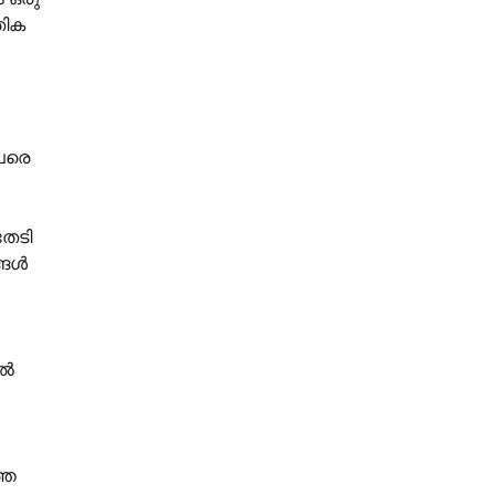
തിക
േരെ
തേടി
്ങൾ
ിൽ
്ത