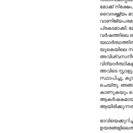
മോക്ക് നിക്ഷേ
വൈദഗ്ദ്ധ്യം 
വാണിജ്യപരമാ
പ്രകടമാക്കി.
വർഷത്തിലെ ഒ
യഥാർത്ഥത്തിൽ
യുകെയിലെ സിൽ
അവിശ്വസനീയമാ
വിദ്യാർത്ഥികള
അവിടെ സ്റ്റാള
സ്ഥാപിച്ചു,
ചെയ്തു. ഞങ്ങ
കാണുകയും ചെ
ആകർഷകമായിരു
ആയിരിക്കുന്നത
ഭാവിയെക്കുറിച
ഉയരങ്ങളിലെത