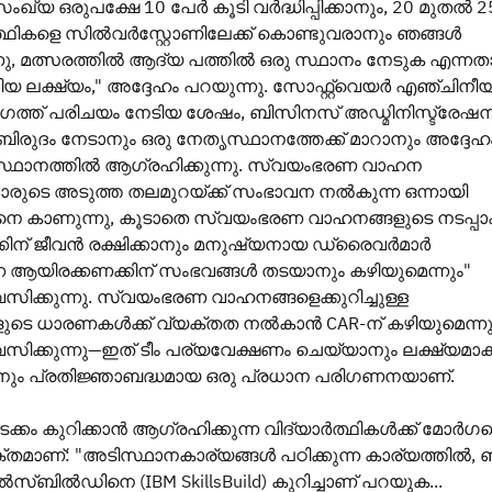
്യ ഒരുപക്ഷേ 10 പേർ കൂടി വർദ്ധിപ്പിക്കാനും, 20 മുതൽ 2
്ഥികളെ സിൽവർസ്റ്റോണിലേക്ക് കൊണ്ടുവരാനും ഞങ്ങൾ
നു, മത്സരത്തിൽ ആദ്യ പത്തിൽ ഒരു സ്ഥാനം നേടുക എന്നത
യ ലക്ഷ്യം," അദ്ദേഹം പറയുന്നു. സോഫ്റ്റ്‌വെയർ എഞ്ചിനീ
ത്ത് പരിചയം നേടിയ ശേഷം, ബിസിനസ് അഡ്മിനിസ്ട്രേഷ
ബിരുദം നേടാനും ഒരു നേതൃസ്ഥാനത്തേക്ക് മാറാനും അദ്ദേഹ
്ഥാനത്തിൽ ആഗ്രഹിക്കുന്നു. സ്വയംഭരണ വാഹന
രുടെ അടുത്ത തലമുറയ്ക്ക് സംഭാവന നൽകുന്ന ഒന്നായി
-നെ കാണുന്നു, കൂടാതെ സ്വയംഭരണ വാഹനങ്ങളുടെ നടപ്പാ
കിന് ജീവൻ രക്ഷിക്കാനും മനുഷ്യനായ ഡ്രൈവർമാർ
്ന ആയിരക്കണക്കിന് സംഭവങ്ങൾ തടയാനും കഴിയുമെന്നും"
വസിക്കുന്നു. സ്വയംഭരണ വാഹനങ്ങളെക്കുറിച്ചുള്ള
ടെ ധാരണകൾക്ക് വ്യക്തത നൽകാൻ CAR-ന് കഴിയുമെന്നു
വസിക്കുന്നു—ഇത് ടീം പര്യവേക്ഷണം ചെയ്യാനും ലക്ഷ്യമാക്
കാനും പ്രതിജ്ഞാബദ്ധമായ ഒരു പ്രധാന പരിഗണനയാണ്.
ം കുറിക്കാൻ ആഗ്രഹിക്കുന്ന വിദ്യാർത്ഥികൾക്ക് മോർഗന്
തമാണ്: "അടിസ്ഥാനകാര്യങ്ങൾ പഠിക്കുന്ന കാര്യത്തിൽ,
്ബിൽഡിനെ (IBM SkillsBuild) കുറിച്ചാണ് പറയുക...