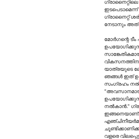
ഗ്രാനൈറ്റില
ഇടപെടാമെന്ന് 
ഗ്രാനൈറ്റ് 
നേടാനും അത് നി
മോർഗന്റെ ടീം 
ഉപയോഗിക്കുന്
സാങ്കേതികമായ
വികസനത്തിനായ
യാത്രയുടെ ലോ
ഞങ്ങൾ ഇത് ഉപ
സംഗ്രഹം നൽകാ
"അവസാനമായി,
ഉപയോഗിക്കുന്
നൽകാൻ." ഗ്രാന
ഇങ്ങനെയാണ്:
എഞ്ചിനീയർമാര
ചൂണ്ടിക്കാണി
വളരെ വിലപ്പെട