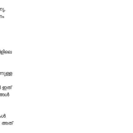
നു,
നം
ിളിലെ
നുള്ള
ൾ ഇത്
ങ്ങൾ
ുകൾ
, അത്