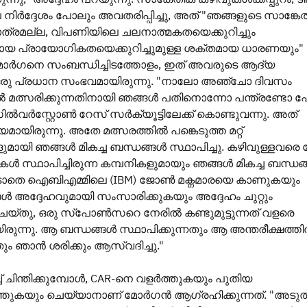
പ നിർദ്ദേശം പോലും അവതരിപ്പിച്ചു, അത് "ഞങ്ങളുടെ സാങ്കേ
മാത്രമല്ല, വിപണിയിലെ ചലനാത്മകതയെക്കുറിച്ചും
യ പ്രായോഗികതയെക്കുറിച്ചുമുള്ള ശക്തമായ ധാരണയും"
 മോർഗനെ സംബന്ധിച്ചിടത്തോളം, ഇത് അവരുടെ ആദ്യ
രു പ്രധാന സംഭവമായിരുന്നു. "നാലോ അഞ്ചോ ദിവസം
 മത്സരിക്കുന്നതിനായി ഞങ്ങൾ പതിനൊന്നോ പന്ത്രണ്ടോ പ
വർസ്റ്റോൺ റേസ് സർക്യൂട്ടിലേക്ക് കൊണ്ടുവന്നു. അത്
യിരുന്നു. അതേ മത്സരത്തിൽ പങ്കെടുത്ത മറ്റ്
ുമായി ഞങ്ങൾ മികച്ച ബന്ധങ്ങൾ സ്ഥാപിച്ചു. കഴിവുള്ളവരെ 
ുകൾ സ്ഥാപിച്ചിരുന്ന കമ്പനികളുമായും ഞങ്ങൾ മികച്ച ബന്ധങ
 കൂടാതെ ഐബിഎമ്മിലെ (IBM) ജോൺ മക്നമാരയെ കാണുകയും
ൾ അദ്ദേഹവുമായി സംസാരിക്കുകയും അദ്ദേഹം ചുറ്റും
യ്തു, ഒരു സ്പോൺസറെ നേരിൽ കണ്ടുമുട്ടുന്നത് വളരെ
ന്നു. ആ ബന്ധങ്ങൾ സ്ഥാപിക്കുന്നതും ആ അന്തരീക്ഷത്ത
ും ഞാൻ ശരിക്കും ആസ്വദിച്ചു."
്ച് ചിന്തിക്കുമ്പോൾ, CAR-നെ വളർത്തുകയും പുതിയ
്തുകയും ചെയ്യാനാണ് മോർഗൻ ആഗ്രഹിക്കുന്നത്. "അടുത