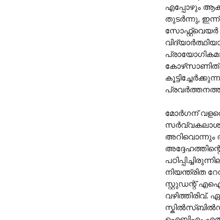
എപ്പോഴും ആകർ
തുടർന്നു, ഇ
സോഫ്റ്റ്‌വെ
വിദ്യാർത്ഥിയാ
പ്രായോഗികമായ 
കോഴ്‌സാണിത്
കൂട്ടിച്ചേർക്
പ്രവർത്തനത്ത
മോർഗന് വളരെക
സർവ്വകലാശാലയ
അറിവൊന്നും തന
അദ്ദേഹത്തിന്
പഠിപ്പിച്ചിരു
നിയന്ത്രിത റേ
സ്റ്റുഡന്റ് എ
വഴിത്തിരിവ്
സ്കിൽസ്ബിൽഡ്,
ഐബിഎം എത്രത