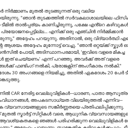
ർ നിർമ്മാണം മുതൽ തുടങ്ങുന്നത് ഒരു വലിയ
ായിരുന്നു. "ഞാൻ തുടക്കത്തിൽ സർവകലാശാലയിലെ ഫിസി
 ടീമിൽ താൽപ്പര്യം കാണിച്ചിരുന്നു, പക്ഷേ എൻ്റെ കഴിവുക
രയോജനപ്പെട്ടില്ല... എനിക്ക് ഒരു എഞ്ചിൻ നിർമ്മിക്കാൻ
ുന്നു," അദ്ദേഹം പറയുന്നു. അതിനാൽ, ഒരു വിദ്യാർത്ഥി
റെ ആശയം അദ്ദേഹം മുന്നോട്ട് വെച്ചു. "ഞാൻ ഒറ്റയ്ക്ക് സ്കൂൾ 
സയൻസിൽ പോയി, അടിസ്ഥാനപരമായി, 'ഇവിടെ വളരെ മികച്ച
്മൾ ഇത് ചെയ്യണം' എന്ന് പറഞ്ഞു. അവർക്ക് അത് വളരെ
ഞങ്ങൾക്ക് ഫണ്ടിംഗ് നൽകി, പ്രോജക്റ്റിന് അംഗീകാരം നൽകി."
ം 30 അംഗങ്ങളെ നിയമിച്ചു, അതിൽ ഏകദേശം 20 പേർ ട
കെടുത്തു.
ണിൽ CAR നേരിട്ട വെല്ലുവിളികൾ—ധാരണ, പാതാ ആസൂത്
സംവിധാനങ്ങൾ, അപകടസാധ്യത വിലയിരുത്തൽ എന്നിവ—
വ്യവസായങ്ങളുടെ സങ്കീർണ്ണതയെ പ്രതിഫലിപ്പിക്കുന്നു.
്സ് മുതൽ സ്മാർട്ട് സിറ്റികൾ വരെ, ആധുനിക വ്യവസായങ്ങളു
 ആവശ്യകതകളെ ഞങ്ങൾ പരിഹരിക്കുന്ന വെല്ലുവിളികൾ നേരി
കുന്നു," അദ്ദേഹം പറയുന്നു. സാങ്കേതിക കഴിവുകൾക്കപ്പുറം, ടീ