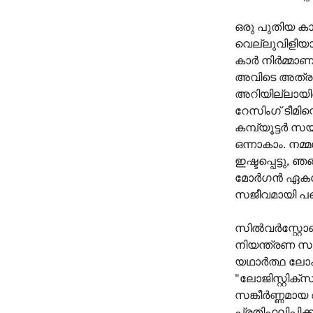
ഒരു പുതിയ കാ
വെല്ലുവിളിയ
കാർ നിർമ്മാണ
അവിടെ അത്ര പ്
അറിയില്ലായിര
റേസിംഗ് ടീമിന്
കമ്പ്യൂട്ടർ 
ഒന്നാകാം. നമ
ഇഷ്ടപ്പെട്ടു, 
മോർഗൻ ഏകദേശ
സജീവമായി പങ്
സിൽവർസ്റ്റോ
നിയന്ത്രണ 
യഥാർത്ഥ ലോക 
"ലോജിസ്റ്റിക
സങ്കീർണ്ണമായ
പ്രതിഫലിപ്പിക്