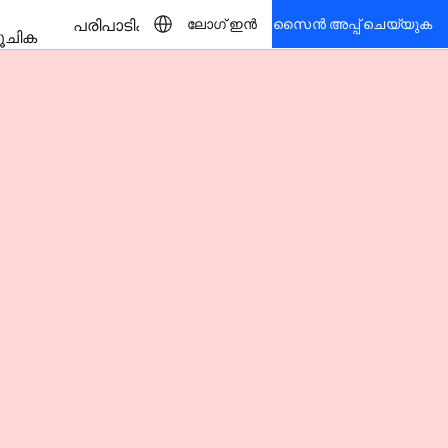
പരിപാടികൾ
ലോഗ് ഇൻ
സൈൻ അപ്പ് ചെയ്യുക
ൂചിക