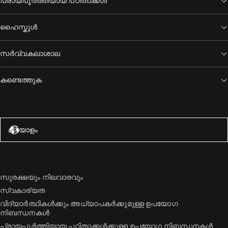
പ്രായപൂർത്തിയായ പഠിതാക്കൾ
ഹൈസ്കൂൾ
സർവ്വകലാശാല
കണ്ടെത്തുക
അമേരിക്കൻ ഐക്യനാടുകൾ – ഇംഗ്ലീഷ്
മലയാളം
സുരക്ഷയും നിലവാരവും
സ്വകാര്യത
വിദ്യാർത്ഥികൾക്കും അധ്യാപകർക്കുമുള്ള ഉപയോഗ
നിബന്ധനകൾ
പ്രായപൂർത്തിയായ പഠിതാക്കൾക്കുള്ള ഉപയോഗ നിബന്ധനകൾ