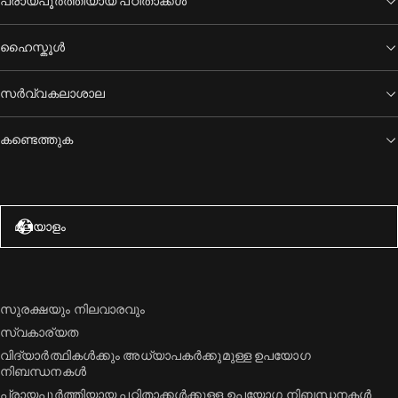
പ്രായപൂർത്തിയായ പഠിതാക്കൾ
ഹൈസ്കൂൾ
സർവ്വകലാശാല
കണ്ടെത്തുക
അമേരിക്കൻ ഐക്യനാടുകൾ – ഇംഗ്ലീഷ്
മലയാളം
സുരക്ഷയും നിലവാരവും
സ്വകാര്യത
വിദ്യാർത്ഥികൾക്കും അധ്യാപകർക്കുമുള്ള ഉപയോഗ
നിബന്ധനകൾ
പ്രായപൂർത്തിയായ പഠിതാക്കൾക്കുള്ള ഉപയോഗ നിബന്ധനകൾ