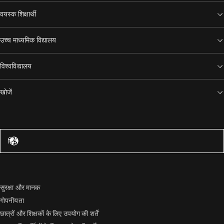
वयस्क शिक्षार्थी
उच्च माध्यमिक विद्यालय
विश्वविद्यालय
खोजें
संयुक्त राज्य अमेरिका – अंग्रेज़ी
हिंदी
सुरक्षा और मानक
गोपनीयता
छात्रों और शिक्षकों के लिए उपयोग की शर्तें