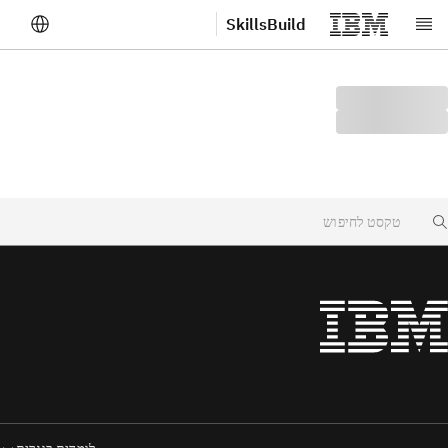
SkillsBuild
לג לתוכן הראשי
Searc