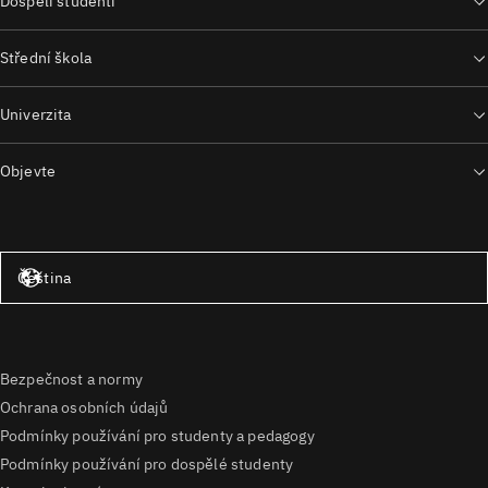
Dospělí studenti
Střední škola
Univerzita
Objevte
Spojené státy – angličtina
Čeština
Bezpečnost a normy
Ochrana osobních údajů
Podmínky používání pro studenty a pedagogy
Podmínky používání pro dospělé studenty