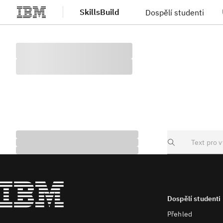
SkillsBuild
Dospělí studenti
Přejít na hlavní obsah
Search
Dospělí studenti
Přehled