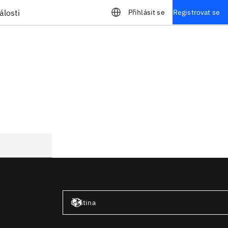
álosti
Přihlásit se
Registrovat se
Spojené státy – angličtina
Čeština