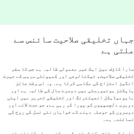
جہاں تخلیقی صلاحیت سائنس سے
ملتی ہے
سارا کاؤف مین ایک غیر معمولی طالبہ ہے جس کا سفر
تخلیقی صلاحیت، ٹیکنالوجی اور کمیونٹی سروس کے حیرت
انگیز امتزاج کی عکاسی کرتا ہے۔ وہ اس وقت جانز
ہاپکنز یونیورسٹی میں دوسرے سال کی طالبہ ہے اور
بایومیڈیکل انجینئرنگ اور تخلیقی تحریر میں اپنی
دوہری دلچسپیوں کو پورا کر رہی ہے، جو جدت لانے اور
دوسروں کو حوصلہ دینے کے خواہاں نئی نسل کی روح کی
نمائندہ ہے۔
سارا کی متاثر کن کہانی کے مرکز میں اس کا خاندان ہے۔