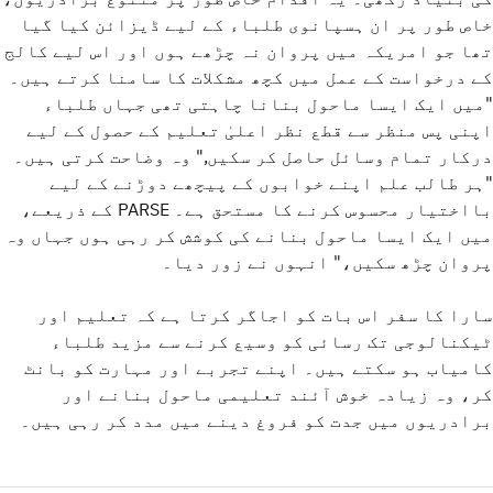
خاص طور پر ان ہسپانوی طلباء کے لیے ڈیزائن کیا گیا
تھا جو امریکہ میں پروان نہ چڑھے ہوں اور اس لیے کالج
کے درخواست کے عمل میں کچھ مشکلات کا سامنا کرتے ہیں۔
"میں ایک ایسا ماحول بنانا چاہتی تھی جہاں طلباء
اپنی پس منظر سے قطع نظر اعلیٰ تعلیم کے حصول کے لیے
درکار تمام وسائل حاصل کر سکیں," وہ وضاحت کرتی ہیں۔
"ہر طالب علم اپنے خوابوں کے پیچھے دوڑنے کے لیے
بااختیار محسوس کرنے کا مستحق ہے۔ PARSE کے ذریعے،
میں ایک ایسا ماحول بنانے کی کوشش کر رہی ہوں جہاں وہ
پروان چڑھ سکیں،" انہوں نے زور دیا۔
سارا کا سفر اس بات کو اجاگر کرتا ہے کہ تعلیم اور
ٹیکنالوجی تک رسائی کو وسیع کرنے سے مزید طلباء
کامیاب ہو سکتے ہیں۔ اپنے تجربے اور مہارت کو بانٹ
کر، وہ زیادہ خوش آئند تعلیمی ماحول بنانے اور
برادریوں میں جدت کو فروغ دینے میں مدد کر رہی ہیں۔