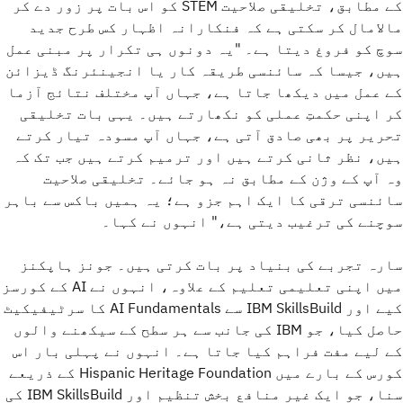
کے مطابق، تخلیقی صلاحیت STEM کو اس بات پر زور دے کر
مالامال کر سکتی ہے کہ فنکارانہ اظہار کس طرح جدید
سوچ کو فروغ دیتا ہے۔ "یہ دونوں ہی تکرار پر مبنی عمل
ہیں، جیسا کہ سائنسی طریقہ کار یا انجینئرنگ ڈیزائن
کے عمل میں دیکھا جاتا ہے، جہاں آپ مختلف نتائج آزما
کر اپنی حکمتِ عملی کو نکھارتے ہیں۔ یہی بات تخلیقی
تحریر پر بھی صادق آتی ہے، جہاں آپ مسودہ تیار کرتے
ہیں، نظر ثانی کرتے ہیں اور ترمیم کرتے ہیں جب تک کہ
وہ آپ کے وژن کے مطابق نہ ہو جائے۔ تخلیقی صلاحیت
سائنسی ترقی کا ایک اہم جزو ہے؛ یہ ہمیں باکس سے باہر
سوچنے کی ترغیب دیتی ہے،" انہوں نے کہا۔
سارہ تجربے کی بنیاد پر بات کرتی ہیں۔ جونز ہاپکنز
میں اپنی تعلیمی تعلیم کے علاوہ، انہوں نے AI کے کورسز
کیے اور IBM SkillsBuild سے AI Fundamentals کا سرٹیفیکیٹ
حاصل کیا، جو IBM کی جانب سے ہر سطح کے سیکھنے والوں
کے لیے مفت فراہم کیا جاتا ہے۔ انہوں نے پہلی بار اس
کورس کے بارے میں Hispanic Heritage Foundation کے ذریعے
سنا، جو ایک غیر منافع بخش تنظیم اور IBM SkillsBuild کی