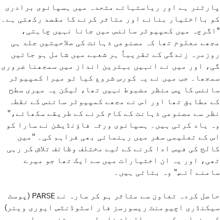
پارٹنر ہے اور ریاستہائے متحدہ میں ہسپانوی برادری
کو بااختیار بنانے اور متاثر کرنے کا مقصد رکھتی ہے۔
"اگرچہ میں کمپیوٹر سائنس میں جانا نہیں چاہتی،
مجھے معلوم تھا کہ مصنوعی ذہانت کی صلاحیتیں جلد ہی
روزمرہ زندگی کے تقریباً ہر شعبے میں شامل ہو جائیں
گی، اور میں نے انہیں بہترین انداز میں سمجھنا ضروری
سمجھا۔ جب میں نے یہ کورس شروع کیا تو میرا کمپیوٹر
سائنس کا پس منظر مضبوط نہیں تھا، لیکن یہ میری سطح
کے مطابق تھا اور اس نے مجھے کمپیوٹر سائنس کے نقطہ
نظر سے مصنوعی ذہانت کے کام کرنے کے طریقے سکھائے،"
وہ یاد کرتی ہیں۔ ہسپانوی ورثہ فاؤنڈیشن نے سارا کو
اس کے تعلیمی سفر میں رہنمائی بھی فراہم کی۔ "میں
کالج کی فیس ادا کرنے کے لیے مختلف وظائف تلاش کر رہی
تھی، اور یہ ان اختیارات میں سے ایک تھا جو میرے
سامنے آئے," وہ بتاتی ہیں۔
حاصل کردہ تعاون سے متاثر ہو کر سارہ نے PARSE (پوسٹ
سیکنڈری اچیومنٹ ریسورسز فار اسٹوڈنٹس ایوری ویئر)
کی بنیاد رکھی۔ یہ اقدام خاص طور پر متنوع برادریوں،