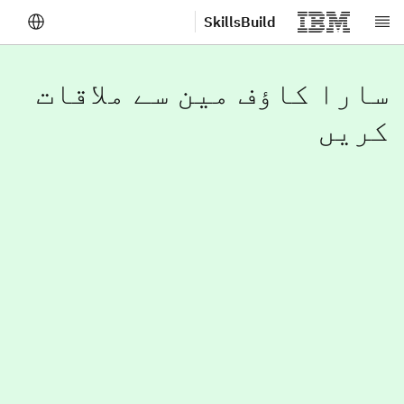
SkillsBuild
صلی مواد پر جائیں
سارا کاؤف مین سے ملاقات
کریں