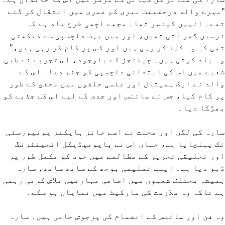
"میرے والد درحقیقت میری کم عمری میں انتقال کر گئے
تھے۔ انہیں کینسر تھا۔ مجھے اچھی طرح یاد ہے کہ
نرسیں گھر آتی تھیں، اور میں بہت دلچسپی سے دیکھتی
تھی کہ وہ کیا کر رہی ہیں اور کس پر کام کر رہی ہیں،"
وہ یاد کرتی ہیں۔ چیلنجز کے باوجود، اس تجربے نے طبی
شعبے میں اس کی ابتدائی دلچسپی کو جنم دیا۔ اس کے
والد نے ایک ہسپتال اور علمی حلقوں میں محقق کے طور
پر کام کیا، جس نے سائنس اور جدت کے لیے اس کے جذبے کو
بھڑکا دیا۔
سارہ کی لگن اور محنت نے اسے جانز ہاپکنز یونیورسٹی
تک پہنچایا ہے، جہاں اس نے بایومیڈیکل انجینئرنگ
اور تخلیقی تحریر کے مطالعے میں خود کو مکمل طور پر
ڈبو دیا ہے۔ اپنے تعلیمی بوجھ کے ساتھ ساتھ، سارہ
ہمیشہ مختلف شعبوں میں اضافی مہارتیں تلاش کرتی رہتی
ہے تاکہ وہ ملازمت کی مارکیٹ میں نمایاں ہو سکے۔
وہ فن اور سائنس کے انضمام کی پرجوش حامی ہیں۔ سارہ