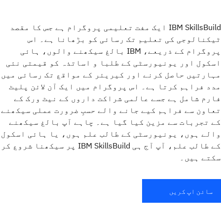
IBM SkillsBuild ایک مفت تعلیمی پروگرام ہے جس کا مقصد
ٹیکنالوجی کی تعلیم تک رسائی کو بڑھانا ہے۔ اس
پروگرام کے ذریعے، IBM بالغ سیکھنے والوں، ہائی
اسکول اور یونیورسٹی کے طلبا و اساتذہ کو قیمتی نئی
مہارتیں حاصل کرنے اور کیریئر کے مواقع تک رسائی میں
مدد فراہم کرتا ہے۔ اس پروگرام میں ایک آن لائن پلیٹ
فارم شامل ہے جسے عالمی شراکت داروں کے نیٹ ورک کے
تعاون سے فراہم کیے جانے والے حسبِ ضرورت عملی سیکھنے
کے تجربات سے مزین کیا گیا ہے۔ چاہے آپ بالغ سیکھنے
والے ہوں، یونیورسٹی کے طالب علم ہوں، یا ہائی اسکول
کے طالب علم، آپ آج ہی IBM SkillsBuild پر سیکھنا شروع کر
سکتے ہیں۔
سائن اپ کریں