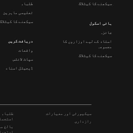
سیکھنے کا کیٹلاگ
طلباء
تعلیمی ماہرین
سیکھنے کا کیٹلاگ
ہائی اسکول
جائزہ
دریافت کریں
استاد کے لیے اوزاروں کا
مجموعہ
واقعات
سیکھنے کا کیٹلاگ
سپاٹ لائٹس
ڈیجیٹل اسناد
سیکیورٹی اور معیارات
طلباء ا
استعما
رازداری
بالغ سی
استعما