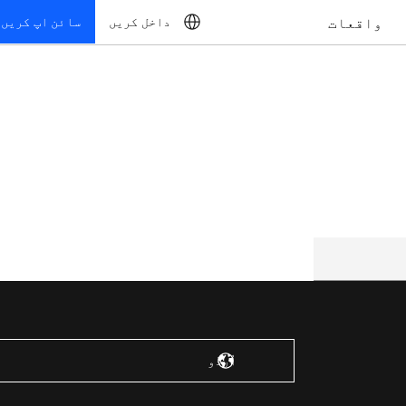
واقعات
داخل کریں
سائن اپ کریں
ریاستہائے متحدہ – انگریزی
اُردُو‎