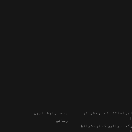
ور اساتذہ کے لیے شرائطِ
ہم سے رابطہ کریں
ل
رسائی
کھنے والوں کے لیے شرائطِ
ل