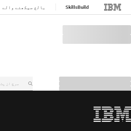
SkillsBuild
بالغ سیکھنے والے
صلی مواد پر جائیں
Search