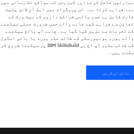
مہارتیں حاصل کرنے اور کیریئر کے مواقع تک رسائی میں
مدد فراہم کرتا ہے۔ اس پروگرام میں ایک آن لائن پلیٹ
فارم شامل ہے جسے عالمی شراکت داروں کے نیٹ ورک کے
تعاون سے فراہم کیے جانے والے حسبِ ضرورت عملی سیکھنے
کے تجربات سے مزین کیا گیا ہے۔ چاہے آپ بالغ سیکھنے
والے ہوں، یونیورسٹی کے طالب علم ہوں، یا ہائی اسکول
کے طالب علم، آپ آج ہی IBM SkillsBuild پر سیکھنا شروع کر
سکتے ہیں۔
سائن اپ کریں