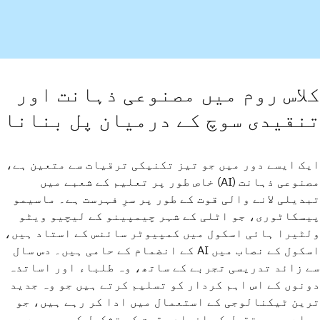
کلاس روم میں مصنوعی ذہانت اور
تنقیدی سوچ کے درمیان پل بنانا
ایک ایسے دور میں جو تیز تکنیکی ترقیات سے متعین ہے،
مصنوعی ذہانت (AI) خاص طور پر تعلیم کے شعبے میں
تبدیلی لانے والی قوت کے طور پر سرِ فہرست ہے۔ ماسیمو
پیسکاٹوری، جو اٹلی کے شہر چیمپینو کے لیچیو ویٹو
ولٹیرا ہائی اسکول میں کمپیوٹر سائنس کے استاد ہیں،
اسکول کے نصاب میں AI کے انضمام کے حامی ہیں۔ دس سال
سے زائد تدریسی تجربے کے ساتھ، وہ طلباء اور اساتذہ
دونوں کے اس اہم کردار کو تسلیم کرتے ہیں جو وہ جدید
ترین ٹیکنالوجی کے استعمال میں ادا کر رہے ہیں، جو
پہلے ہی مستقبل کی افرادی قوت کی تشکیل کر رہی ہے۔