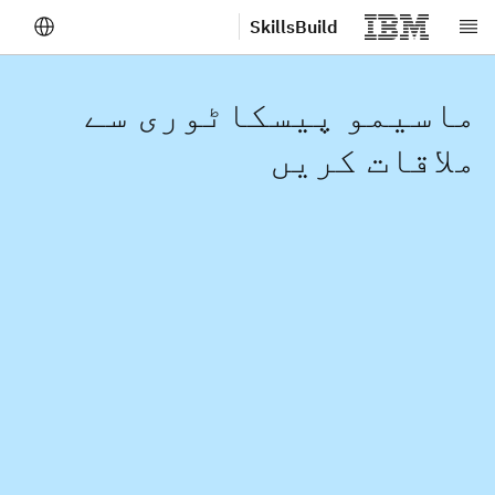
SkillsBuild
صلی مواد پر جائیں
ماسیمو پیسکاٹوری سے
ملاقات کریں