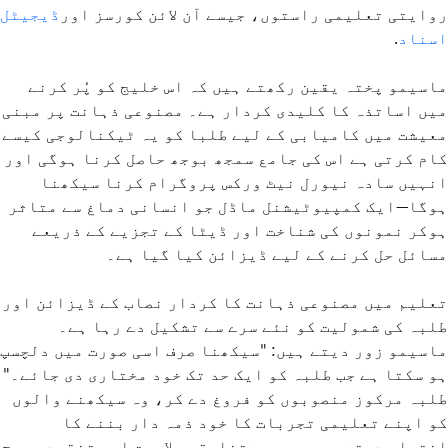
روایتی تعلیمی راستوں، جیسے آن لائن کورسز اور
ڈیجیٹل
اسناد
.
ماسیمو پختہ یقین رکھتے ہیں کہ اس خلیج کو پُر کرنے
میں اساتذہ کا کلیدی کردار ہے۔ مصنوعی ذہانت پر مبنی
معیشت میں کامیابی کے لیے طلبا کو یہ ٹیکنالوجی کیسے
کام کرتی ہے اس کی جامع سمجھ بوجھ حاصل کرنا ہوگی اور
انہیں سادہ نیورل نیٹ ورکس پروگرام کرنا سیکھنا
ہوگا—ایک کمپیوٹیشنل ماڈل جو انسانی دماغ سے متاثر
ہوکر نمونوں کی شناخت اور ڈیٹا کے تجزیے کے ذریعے
مسائل حل کرنے کے لیے ڈیزائن کیا گیا ہے۔
تعلیم میں مصنوعی ذہانت کا کردار نصاب کے ڈیزائن اور
طلبہ کی شمولیت کو نئے سرے سے تشکیل دے رہا ہے۔
ماسیمو زور دیتے ہیں: "سیکھنا صرف اسی صورت میں دلچسپ
ہو سکتا ہے جب طلبہ کو ایک حد تک خود مختاری دی جائے۔"
طلبہ مرکوز منصوبوں کو فروغ دے کر، وہ سیکھنے والوں
کو اپنے تعلیمی تجربات کا خود ذمہ دار بننے کا
اختیار دیتے ہیں، جس سے تخلیقی صلاحیت اور تنقیدی سوچ