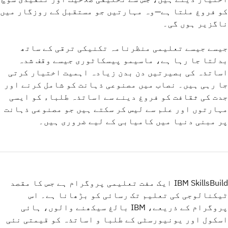
کو فروغ ملتا ہے—وہ مہارتیں جو مستقبل کے روزگار میں
ناگزیر ہوں گی۔
جیسے جیسے تعلیمی منظرنامہ تکنیکی ترقی کے ساتھ
بدلتا جا رہا ہے، ماسیمو پیسکاٹوری جیسے وقف شدہ
اساتذہ کی بصیرتیں دن بدن زیادہ اہمیت اختیار کرتی
جا رہی ہیں۔ نصاب میں مصنوعی ذہانت کو شامل کرنے اور
جدت کی ثقافت کو فروغ دینے سے اساتذہ طلباء کو ایسی
مہارتوں اور علم سے لیس کر سکتے ہیں جو مصنوعی ذہانت
پر مبنی دنیا میں کامیابی کے لیے ضروری ہیں۔
IBM SkillsBuild ایک مفت تعلیمی پروگرام ہے جس کا مقصد
ٹیکنالوجی کی تعلیم تک رسائی کو بڑھانا ہے۔ اس
پروگرام کے ذریعے، IBM بالغ سیکھنے والوں، ہائی
اسکول اور یونیورسٹی کے طلبا و اساتذہ کو قیمتی نئی