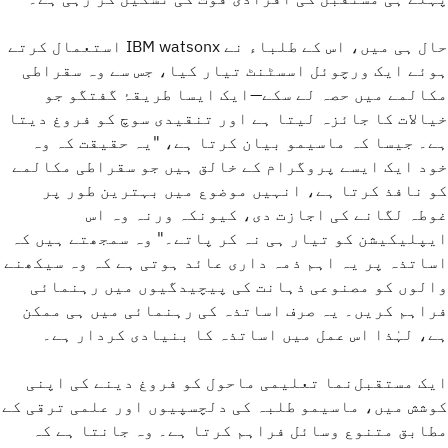
حال ہی میں، اس کے طلباء نے IBM watsonx استعمال کرتے
ہوئے ایک ورچوئل اسسٹنٹ تیار کیا، جس سے وہ سقراطی
مکالمے میں حصہ لے سکے—ایک ایسا طریقۂ گفتگو جو
خیالات کا جائزہ لیتا ہے اور تنقیدی سوچ کو فروغ دیتا
ہے۔ جیسا کہ ماسیمو بیان کرتا ہے، "یہ حقیقت کہ وہ
خود ایک ایسے پروگرام کے خالق ہیں جو سقراطی مکالمے
کو نافذ کرتا ہے، انہیں موضوع میں بہترین طور پر
غوطہ لگانے کی اجازت دی، کیونکہ ورنہ وہ اس
ایپلیکیشن کو تیار ہی نہ کر پاتے۔" وہ سمجھتے ہیں کہ
اساتذہ پر یہ اہم ذمہ داری عائد ہوتی ہے کہ وہ سیکھنے
والوں کو مصنوعی ذہانت کی پیچیدگیوں میں رہنمائی
فراہم کریں۔ یہ صرف اساتذہ کی رہنمائی میں ہی ممکن
ہے، لہٰذا اس عمل میں اساتذہ کا بنیادی کردار ہے۔
ایک مستقبل‌نما تعلیمی ماحول کو فروغ دینے کی اپنی
کوشش میں، ماسیمو طلبہ کی دلچسپیوں اور علمی ترقی کے
مطابق متنوع وسائل فراہم کرتا ہے۔ وہ جانتا ہے کہ