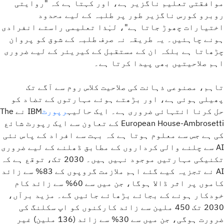
موافقتی تعلیم ناگزیر ہے، اور کہتا ہے کہ "روایتی
روبرو کورس ناگزیر طور پر طلبہ کے لیے محدود
اختیارات چھوڑ جاتا ہے"، لہٰذا تعلیمی راستے انفرادی
ہونے چاہئیں۔ یہ طریقہ نہ صرف طلبہ کے شوق کو پروان
چڑھاتا ہے بلکہ ان کے مستقبل کے کیریئر کے لیے ضروری
اہم صلاحیتیں بھی پیدا کرتا ہے۔
تاہم، مصنوعی ذہانت کی صلاحیت کلاس روم سے آگے تک
پھیلی ہوئی ہے، اور بڑھتے ہوئے مہارتوں کے تضاد کو
حل کرنا انتہائی ضروری ہے۔ ایک حالیہ
رپورٹ
IBM نے The
European House-Ambrosetti کے تعاون سے ایک رپورٹ شائع
کی ہے جس سے معلوم ہوتا ہے کہ بہت سے افراد کے پاس نئی
AI سے چلنے والی کرداروں کے مطابق ڈھلنے کے لیے ضروری
تکنیکی مہارتیں موجود نہیں ہیں۔ 2030 تک، توقع ہے کہ
AI نے تجزیہ کیے گئے اہم ملازمت گروپوں کے 83% سے زائد
کاموں پر اثر ڈالا ہوگا، جن میں سے 60% سے زائد کام
خودکار ہونے کے بجائے بڑھائے جائیں گے۔ مزید برآں،
2030 تک 450 ملین سے زائد کارکنوں کو اپ سکلنگ کی
ضرورت ہوگی، جن میں سے 30% سے زائد (136 ملین) غیر