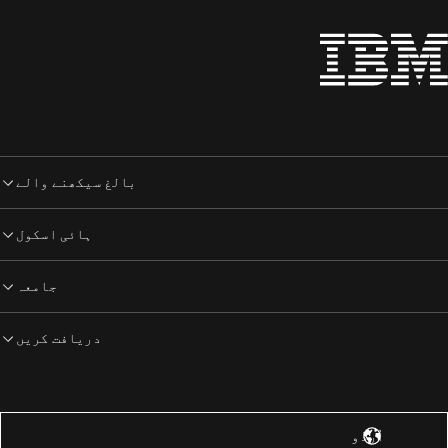
بالغ سیکھنے والے
ہائی اسکول
جامعہ
دریافت کریں
یاستہائے متحدہ – انگریزی
اُردُو‎