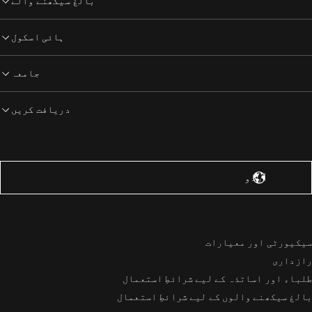
بالغ سیکھنے والے
ہائی اسکول
جامعہ
دریافت کریں
یاستہائے متحدہ – انگریزی
اُردُو‎
سیکیورٹی اور معیارات
رازداری
طلباء اور اساتذہ کے لیے شرائطِ استعمال
بالغ سیکھنے والوں کے لیے شرائطِ استعمال