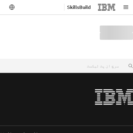
SkillsBuild
صلی مواد پر جائیں
Searc