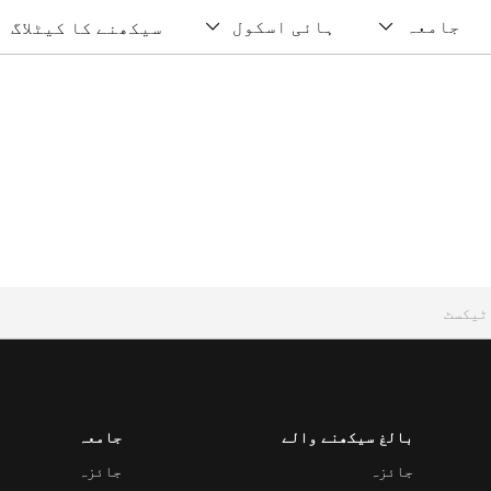
جامعہ
ہائی اسکول
سیکھنے کا کیٹلاگ
بالغ سیکھنے والے
جامعہ
جائزہ
جائزہ