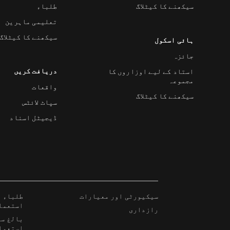
سیکھنے کا کیٹلاگ
طلباء
تعلیمی ماہرین
سیکھنے کا کیٹلاگ
ہائی اسکول
جائزہ
دریافت کریں
استاد کے لیے اوزاروں کا
مجموعہ
واقعات
سیکھنے کا کیٹلاگ
سپاٹ لائٹس
ڈیجیٹل اسناد
سیکیورٹی اور معیارات
طلباء ا
استعما
رازداری
بالغ سی
استعما