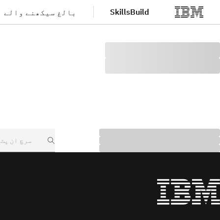
SkillsBuild
بالغ سیکھنے والے
صلی مواد پر جائیں
Search