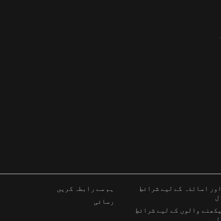
ور اساتذہ کے لیے شرائطِ
ہم سے رابطہ کریں
ل
رسائی
کھنے والوں کے لیے شرائطِ
ل