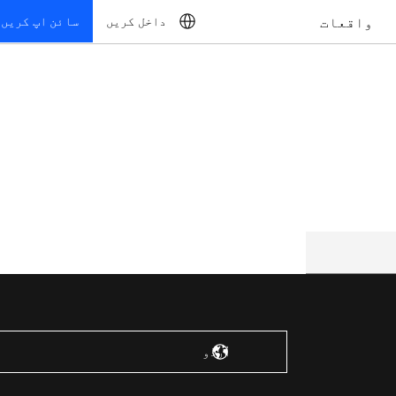
واقعات
داخل کریں
سائن اپ کریں
ریاستہائے متحدہ – انگریزی
اُردُو‎