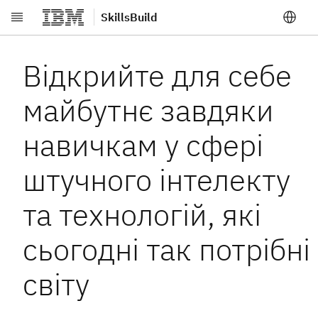
SkillsBuild
Перейти до основного вмісту
Відкрийте для себе
майбутнє завдяки
навичкам у сфері
штучного інтелекту
та технологій, які
сьогодні так потрібні
світу