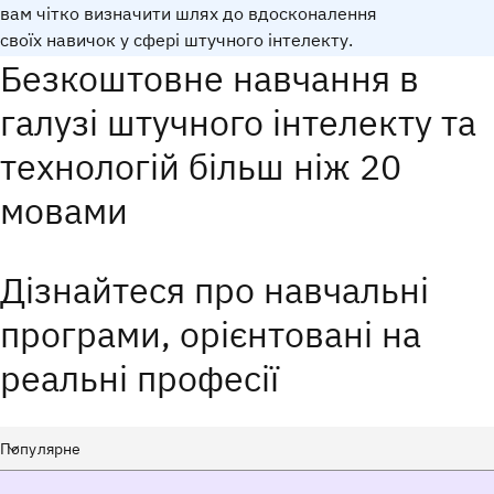
вам чітко визначити шлях до вдосконалення
своїх навичок у сфері штучного інтелекту.
Пройдіть тест
Безкоштовне навчання в
галузі штучного інтелекту та
технологій більш ніж 20
мовами
Дізнайтеся про навчальні
програми, орієнтовані на
реальні професії
Select a course category
Популярне