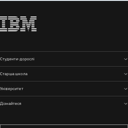
Студенти-дорослі
Старша школа
Університет
Дізнайтеся
Сполучені Штати — англійська мова