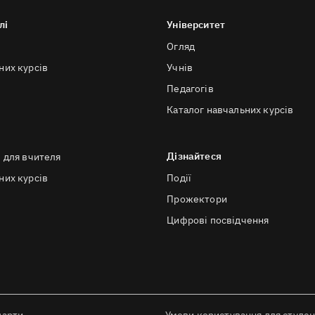
лі
Університет
Огляд
них курсів
Учнів
Педагогів
Каталог навчальних курсів
Дізнайтеся
в для вчителя
них курсів
Події
Прожектори
Цифрові посвідчення