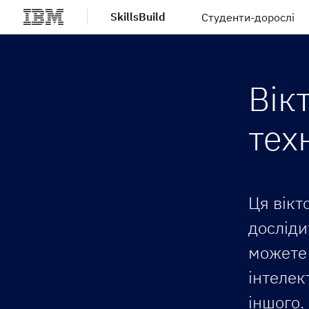
SkillsBuild
Студенти-дорослі
Перейти до основного вмісту
Вік
тех
Ця вікт
досліди
можете 
інтелек
іншого.