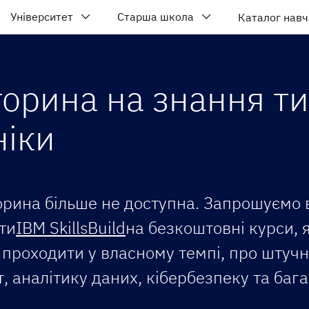
Університет
Старша школа
Каталог навч
торина на знання т
ніки
орина більше не доступна. Запрошуємо 
ти
IBM SkillsBuild
на безкоштовні курси, я
проходити у власному темпі, про штуч
т, аналітику даних, кібербезпеку та баг