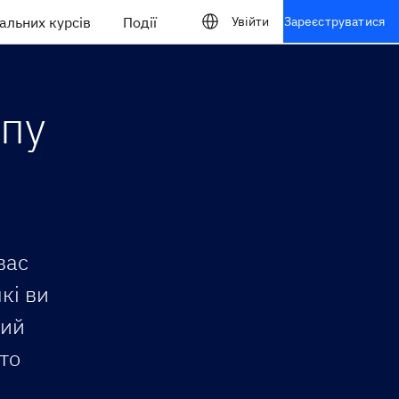
альних курсів
Події
Увійти
Зареєструватися
ипу
вас
кі ви
ний
ато