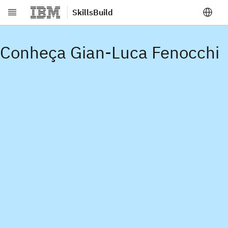
SkillsBuild
Ir direto para o conteúdo principal
Conheça Gian-Luca Fenocchi