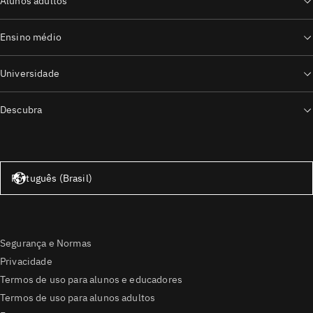
Alunos adultos
Ensino médio
Universidade
Descubra
Estados Unidos – Inglês
Português (Brasil)
Segurança e Normas
Privacidade
Termos de uso para alunos e educadores
Termos de uso para alunos adultos