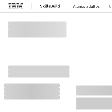
SkillsBuild
U
Alunos adultos
Ir direto para o conteúdo principal