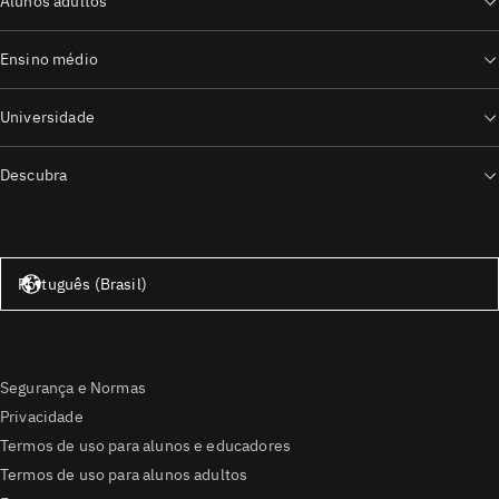
Alunos adultos
Ensino médio
Universidade
Descubra
Estados Unidos – Inglês
Português (Brasil)
Segurança e Normas
Privacidade
Termos de uso para alunos e educadores
Termos de uso para alunos adultos