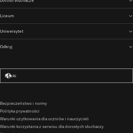
Dorośli słuchacze
Liceum
Uniwersytet
Odkryj
Stany Zjednoczone – angielski
Polski
Bezpieczeństwo i normy
Polityka prywatności
Warunki użytkowania dla uczniów i nauczycieli
Warunki korzystania z serwisu dla dorosłych słuchaczy